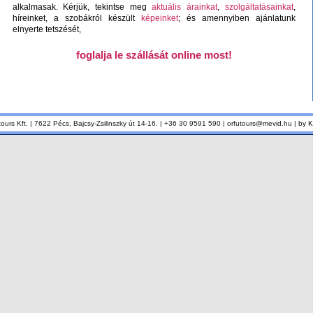
alkalmasak. Kérjük, tekintse meg
aktuális árainkat
,
szolgáltatásainkat
,
híreinket, a szobákról készült
képeinket
; és amennyiben ajánlatunk
elnyerte tetszését,
foglalja le szállását online most!
tours Kft. | 7622 Pécs, Bajcsy-Zsilinszky út 14-16. | +36 30 9591 590 | orfutours@mevid.hu |
by 