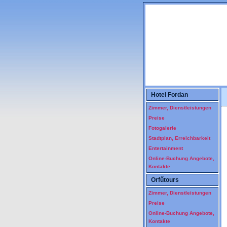
Szállás Pécs. Hotel, hostel Pécsen. Pécsi szállások, olcsó kiadó pécsi szobák. Hotel, vendégszoba, diákszálló, hostel, fürdővel, wcvel, reggelivel, kiadó pécsi szobák, baranyai szállás, vendégszobák, nemzeti üdülési csekk elfogadás, pihenés, üdülés pécsi szálláson, ping-pong, sportcsarnok
Hotel Fordan
Zimmer, Dienstleistungen
Preise
Fotogalerie
Stadtplan, Erreichbarkeit
Entertainment
Online-Buchung Angebote,
Kontakte
Orfűtours
Zimmer, Dienstleistungen
Preise
Online-Buchung Angebote,
Kontakte