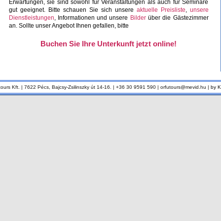
Erwartungen, sie sind sowohl für Veranstaltungen als auch für Seminare
gut geeignet. Bitte schauen Sie sich unsere
aktuelle Preisliste
,
unsere
Dienstleistungen
, Informationen und unsere
Bilder
über die Gästezimmer
an. Sollte unser Angebot Ihnen gefallen, bitte
Buchen Sie Ihre Unterkunft jetzt online!
tours Kft. | 7622 Pécs, Bajcsy-Zsilinszky út 14-16. | +36 30 9591 590 | orfutours@mevid.hu |
by 