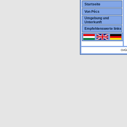
Startseite
Von Pécs
Umgebung und
Unterkunft
Empfehlenswerte links
Orfű