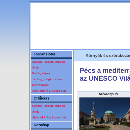
Szállás Pécs. Hotel, hostel Pécsen. Pécsi szállások, olcsó kiadó pécsi szobák. Hotel, vendégszoba, diákszálló, hostel, fürdővel, wcvel, reggelivel, kiadó pécsi szobák, baranyai szállás, vendégszobák, nemzeti üdülési csekk elfogadás, pihenés, üdülés pécsi szálláson, ping-pong, sportcsarnok
Fordan Hotel
Környék és szórakozá
Szobák, szolgáltatások
Árak
Pécs a mediterr
Fotók, képek
az UNESCO Vilá
Térkép, megközelítés
Szórakozás
Ajánlatkérés, kapcsolat
Széchenyi tér
Orfűtours
Szobák, szolgáltatások
Árak
Ajánlatkérés, kapcsolat
Kezdőlap