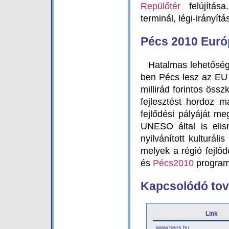
Repülőtér
felújítása
terminál, légi-irányít
Pécs 2010 Euró
Hatalmas lehetőség
ben Pécs lesz az EU k
millirád forintos öss
fejlesztést hordoz 
fejlődési pályáját m
UNESO által is elis
nyilvánított kulturál
melyek a régió fejlő
és
Pécs2010
program 
Kapcsolódó tová
Link
www.pecs.hu