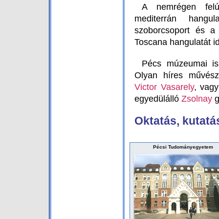
A nemrégen felú
mediterrán hangu
szoborcsoport és a 
Toscana hangulatát id
Pécs múzeumai is 
Olyan híres művésze
Victor Vasarely
, vag
egyedülálló
Zsolnay
g
Oktatás, kutatá
Pécsi Tudományegyetem