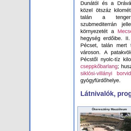
Dunától és a Drávátó
közel ötszáz kilomét
talán a tenger
szubmediterrán jel
környezetét a
Mecs
hegység erdőibe. II
Pécset, talán mert 
városon. A patakvöl
Pécstől nyolc-tíz ki
cseppkőbarlang
; hus
siklósi-villányi borvi
gyógyfürdőhelye.
Látnivalók, pr
Ókeresztény Mauzóleum