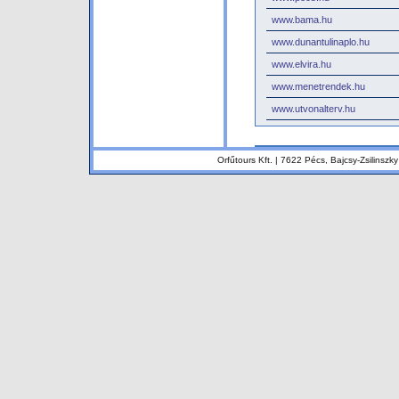
www.bama.hu
www.dunantulinaplo.hu
www.elvira.hu
www.menetrendek.hu
www.utvonalterv.hu
Orfűtours Kft. | 7622 Pécs, Bajcsy-Zsilinsz