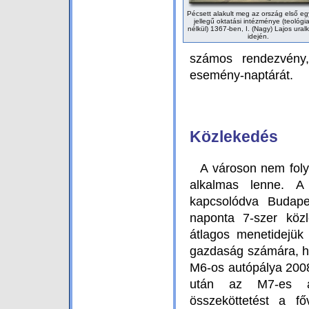
Pécsett alakult meg az ország első e
jellegű oktatási intézménye (teológia
nélkül) 1367-ben, I. (Nagy) Lajos ura
idején.
számos rendezvény, 
esemény-naptárát.
Közlekedés
A városon nem folyi
alkalmas lenne. A
kapcsolódva Budapes
naponta 7-szer köz
átlagos menetidejük
gazdaság számára, ho
M6-os autópálya 2008
után az M7-es aut
összeköttetést a f