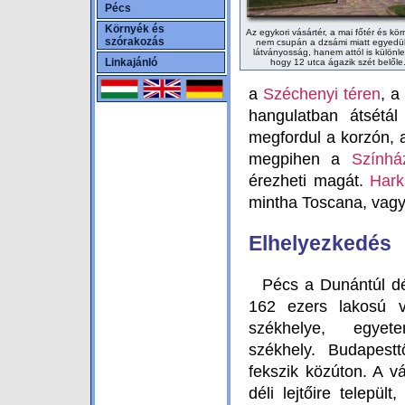
Pécs
Környék és
Az egykori vásártér, a mai főtér és kö
szórakozás
nem csupán a dzsámi miatt egyedül
látványosság, hanem attól is különl
Linkajánló
hogy 12 utca ágazik szét belőle
a
Széchenyi téren
, a
hangulatban átsétál
megfordul a korzón, a
megpihen a
Színhá
érezheti magát.
Hark
mintha Toscana, vagy
Elhelyezkedés
Pécs a Dunántúl dél
162 ezers lakosú 
székhelye, egyet
székhely. Budapest
fekszik közúton. A 
déli lejtőire települ