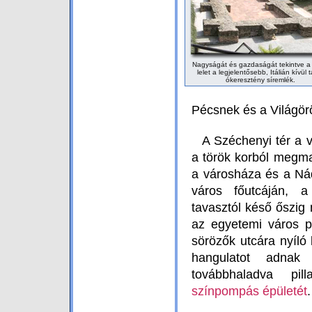
Nagyságát és gazdaságát tekintve a 
lelet a legjelentősebb, Itálián kívül t
ókeresztény síremlék.
Pécsnek és a Világör
A Széchenyi tér a vá
a török korból megm
a városháza és a Nád
város főutcáján, a
tavasztól késő őszig 
az egyetemi város p
sörözők utcára nyíló 
hangulatot adna
továbbhaladva p
színpompás épületét
.