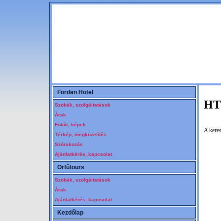
Szállás Pécs. Hotel, hostel Pécsen. Pécsi szállások, olcsó kiadó pécsi szobák. Hotel, vendégszoba, diákszálló, hostel, fürdővel, wcvel, reggelivel, kiadó pécsi szobák, baranyai szállás, vendégszobák, nemzeti üdülési csekk elfogadás, pihenés, üdülés pécsi szálláson, ping-pong, sportcsarnok
Fordan Hotel
HT
Szobák, szolgáltatások
Árak
Fotók, képek
A keres
Térkép, megközelítés
Szórakozás
Ajánlatkérés, kapcsolat
Orfűtours
Szobák, szolgáltatások
Árak
Ajánlatkérés, kapcsolat
Kezdőlap