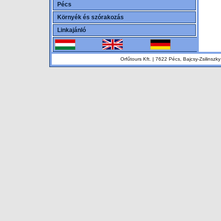
Pécs
Környék és szórakozás
Linkajánló
Orfűtours Kft. | 7622 Pécs, Bajcsy-Zsilinsz