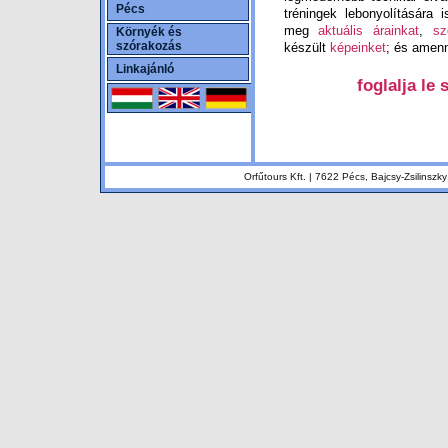
Pécs
tréningek lebonyolítására 
meg
aktuális árainkat
,
sz
Környék és
szórakozás
készült
képeinket
; és amenn
Linkajánló
foglalja le
Orfűtours Kft. | 7622 Pécs, Bajcsy-Zsilinsz