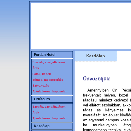
Szállás Pécs. Hotel, hostel Pécsen. Pécsi szállások, olcsó kiadó pécsi szobák. Hotel, vendégszoba, diákszálló, hostel, fürdővel, wcvel, reggelivel, kiadó pécsi szobák, baranyai szállás, vendégszobák, nemzeti üdülési csekk elfogadás, pihenés, üdülés pécsi szálláson, ping-pong, sportcsarnok
Fordan Hotel
Kezdőlap
Szobák, szolgáltatások
Árak
Fotók, képek
Üdvözöljük!
Térkép, megközelítés
Szórakozás
Amennyiben Ön Pécsi s
Ajánlatkérés, kapcsolat
frekventált helyen, közel
Orfűtours
ráadásul mindezt kedvező á
vel ellátott szobákban, akko
Szobák, szolgáltatások
tágas és kényelmes kör
Árak
nyaralását. Az épület kivál
Ajánlatkérés, kapcsolat
az egyetemi campus közelébe
ha munkaügyben láto
Kezdőlap
legmodernebb tecnikai elv